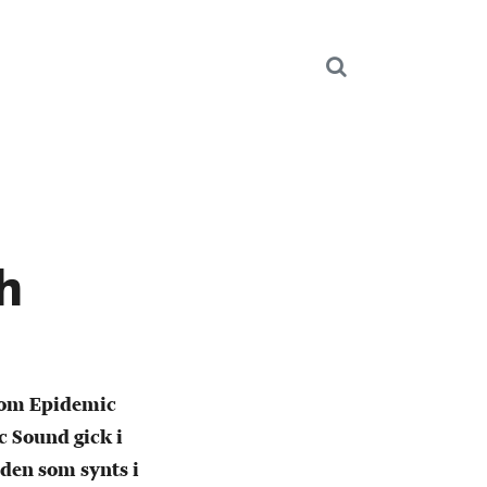
h
 om Epidemic
 Sound gick i
den som synts i