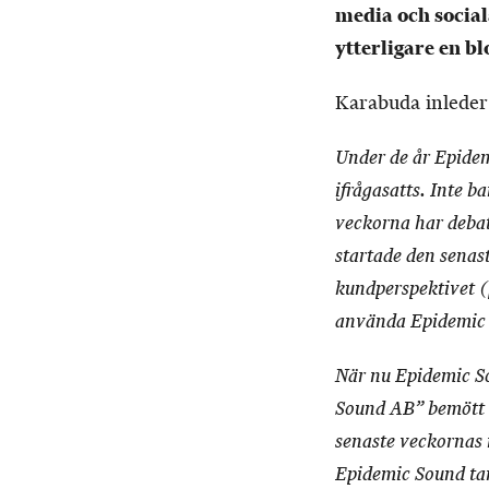
media och social
ytterligare en bl
Karabuda inleder
Under de år Epidem
ifrågasatts. Inte 
veckorna har debatt
startade den senast
kundperspektivet (
använda Epidemic 
När nu Epidemic S
Sound AB” bemött d
senaste veckornas 
Epidemic Sound tar