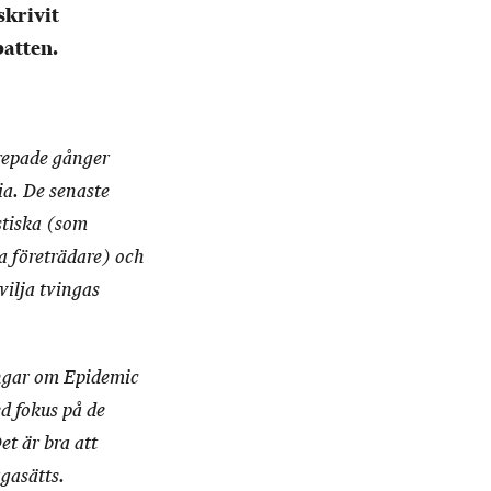
skrivit
batten.
repade gånger
ia. De senaste
istiska (som
a företrädare) och
vilja tvingas
ngar om Epidemic
d fokus på de
t är bra att
gasätts.