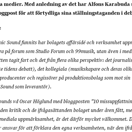
a medier. Med anledning av det har Alfons Karabuda 
oggpost för att förtydliga sina ställningstaganden i de
:
ic Sound funnits har bolagets affärsidé och verksamhet upp
bara på forum som Studio Forum och 99musik, utan även i med
en tagit fart och det från flera olika perspektiv: det journal
e tidens debatt), det kollegiala (musikskapare och deras olik
producenter och regissörer på produktionsbolag som mot sin 
Sound som leverantör).
ounds vd Oscar Höglund med bloggposten ”10 missuppfattni
en kritik och de ifrågasättanden bolaget under åren fått, me
mediala uppmärksamhet, är det därför mycket välkommet. De
 ansvar för att förklara den egna verksamheten, när den ifrå