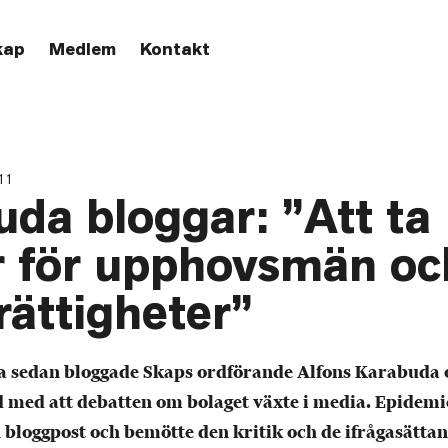
kap
Medlem
Kontakt
11
da bloggar: ”Att ta
r för upphovsmän oc
rättigheter”
ka sedan bloggade Skaps ordförande Alfons Karabuda
med att debatten om bolaget växte i media. Epidemic
 bloggpost och bemötte den kritik och de ifrågasättan