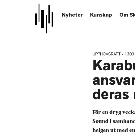
Nyheter
Kunskap
Om S
UPPHOVSRÄTT / 1303
Karabu
ansva
deras 
För en dryg vec
Sound i samband 
helgen ut med en