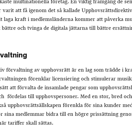
kaste multinationella företag. En viktig framgång de sen
 varit att få igenom det så kallade Upphovsrättsdirekt
it laga kraft i medlemsländerna kommer att påverka m
et bättre och tvinga de digitala jättarna till bättre ersätt
rvaltning
v förvaltning av upphovsrätt är en lag som trädde i kraf
rvaltningen förenklar licensiering och stimulerar musik
 sätt att förvalta de insamlade pengar som upphovsrätts
h fördelas till upphovspersoner. Med en stor, bred och 
kså upphovsrättsällskapen förenkla för sina kunder med
ör sina medlemmar bidra till en högre prissättning gen
är tariffer skall sättas.