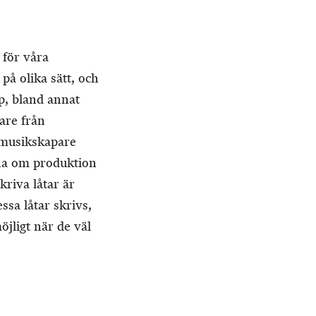
 för våra
på olika sätt, och
p, bland annat
are från
 musikskapare
rna om produktion
kriva låtar är
ssa låtar skrivs,
jligt när de väl