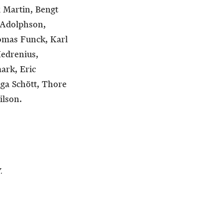
 Martin, Bengt
e Adolphson,
omas Funck, Karl
Hedrenius,
ark, Eric
ga Schött, Thore
ilson.
.