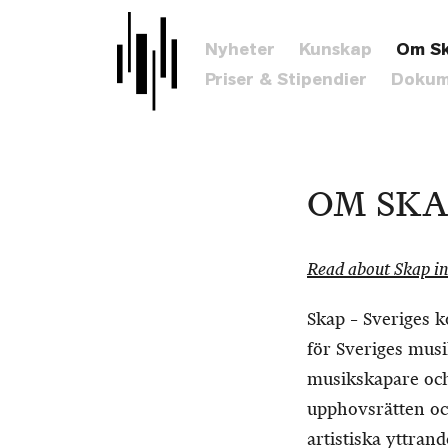
Nyheter
Kunskap
Om S
Priser & Stipendier
Dokum
OM SKA
Read about Skap in
Skap – Sveriges 
för Sveriges mus
musikskapare och
upphovsrätten oc
artistiska yttra