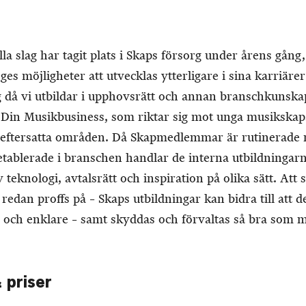
la slag har tagit plats i Skaps försorg under årens gång,
 möjligheter att utvecklas ytterligare i sina karriärer 
g då vi utbildar i upphovsrätt och annan branschkunska
t Din Musikbusiness, som riktar sig mot unga musikskap
 eftersatta områden. Då Skapmedlemmar är rutinerade
 etablerade i branschen handlar de interna utbildninga
 teknologi, avtalsrätt och inspiration på olika sätt. Att s
dan proffs på – Skaps utbildningar kan bidra till att de
e och enklare – samt skyddas och förvaltas så bra som mö
 priser