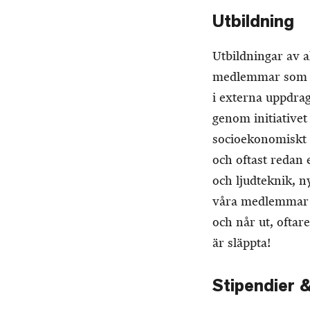
Utbildning
Utbildningar av al
medlemmar som ges
i externa uppdra
genom initiative
socioekonomiskt
och oftast redan
och ljudteknik, ny
våra medlemmar re
och når ut, oftar
är släppta!
Stipendier &