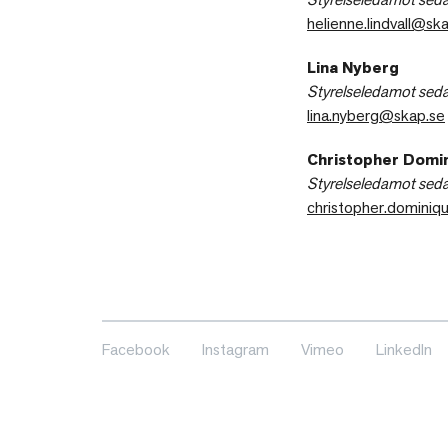
helienne.lindvall@sk
Lina Nyberg
Styrelseledamot sed
lina.nyberg@skap.se
Christopher Domi
Styrelseledamot sed
christopher.domini
Facebook
Instagram
Vimeo
LinkedIn