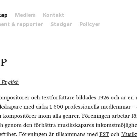
kap
Medlem
Kontakt
ent & rapporter
Stadgar
Policyer
P
 English
kompositörer och textförfattare bildades 1926 och är e
ikskapare med cirka 1 600 professionella medlemmar – d
 kompositörer inom alla genrer. Föreningen arbetar för
h genom den förbättra musikskapares inkomstmöjlighe
ndefrihet. Föreningen är tillsammans med
FST
och
Musik