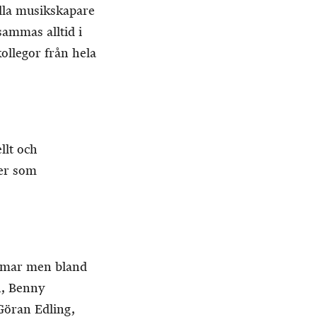
ulla musikskapare
sammas alltid i
ollegor från hela
llt och
ner som
emmar men bland
n, Benny
Göran Edling,