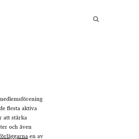
n medlemsförening
e flesta aktiva
 att stärka
ter och även
förläggarna
en av