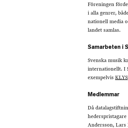
Föreningen fördel
i alla genrer, bå
nationell media 
landet samlas.
Samarbeten i S
Svenska musik krä
internationellt.
exempelvis
KLYS
Medlemmar
Då datalagstiftn
hederspristagare
Andersson, Lars 