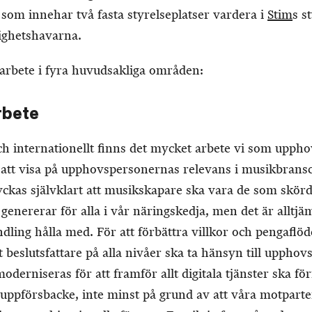
 som innehar två fasta styrelseplatser vardera i
Stim
s s
tighetshavarna.
t arbete i fyra huvudsakliga områden:
rbete
ch internationellt finns det mycket arbete vi som upph
 att visa på upphovspersonernas relevans i musikbran
yckas självklart att musikskapare ska vara de som skörd
genererar för alla i vår näringskedja, men det är alltjäm
andling hålla med. För att förbättra villkor och pengaflöd
t beslutsfattare på alla nivåer ska ta hänsyn till upphov
oderniseras för att framför allt digitala tjänster ska för
n uppförsbacke, inte minst på grund av att våra motparte