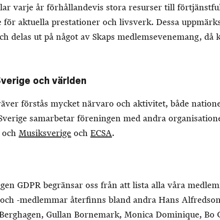
ar varje år förhållandevis stora resurser till förtjänstf
de för aktuella prestationer och livsverk. Dessa uppmärk
och delas ut på något av Skaps medlemsevenemang, då k
verige och världen
ver förstås mycket närvaro och aktivitet, både natione
 I Sverige samarbetar föreningen med andra organisatio
och
Musiksverige
och
ECSA
.
ingen GDPR begränsar oss från att lista alla våra medl
 och -medlemmar återfinns bland andra Hans Alfredso
Berghagen, Gullan Bornemark, Monica Dominique, Bo 