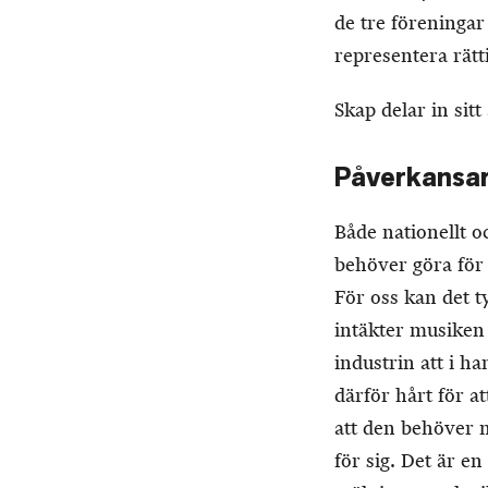
de tre föreningar
representera rät
Skap delar in sit
Påverkansa
Både nationellt o
behöver göra för
För oss kan det t
intäkter musiken 
industrin att i h
därför hårt för at
att den behöver m
för sig. Det är e