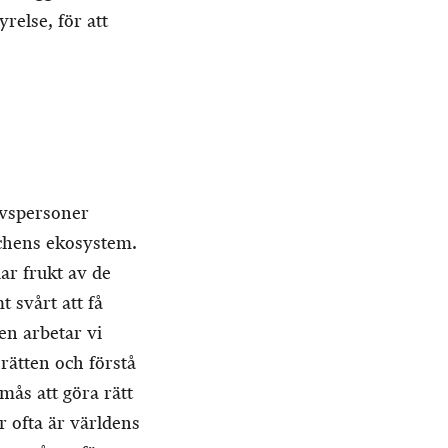
tyrelse, för att
ovspersoner
schens ekosystem.
ar frukt av de
t svårt att få
en arbetar vi
srätten och förstå
mås att göra rätt
r ofta är världens