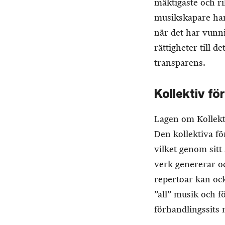
mäktigaste och ri
musikskapare har
när det har vunn
rättigheter till d
transparens.
Kollektiv fö
Lagen om Kollekti
Den kollektiva fö
vilket genom sitt
verk genererar oc
repertoar kan oc
”all” musik och f
förhandlingssits n