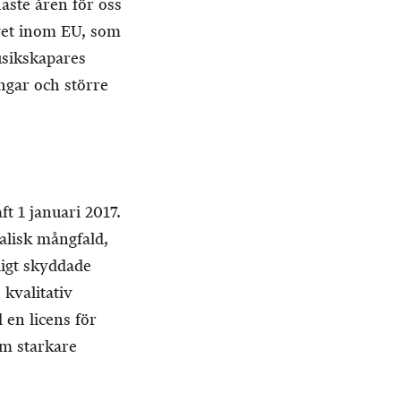
aste åren för oss
ivet inom EU, som
usikskapares
ningar och större
t 1 januari 2017.
alisk mångfald,
ligt skyddade
kvalitativ
 en licens för
om starkare