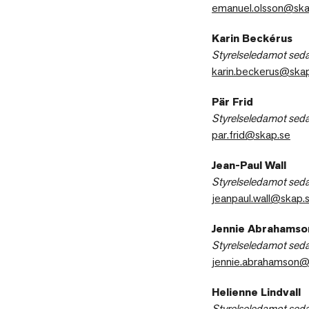
emanuel.olsson@ska
Karin Beckérus
Styrelseledamot sed
karin.beckerus@ska
Pär Frid
Styrelseledamot sed
par.frid@skap.se
Jean-Paul Wall
Styrelseledamot sed
jeanpaul.wall@skap.
Jennie Abrahamso
Styrelseledamot sed
jennie.abrahamson@
Helienne Lindvall
Styrelseledamot sed