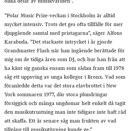
olika delar av musikvärlden”.
”Polar Music Prize-veckan i Stockholm är alltid
mycket intensiv. Trots det ges ofta tillfälle för mer
djupgående samtal med pristagarna”, säger Alfons
Karabuda. ”Det starkaste intrycket i år gjorde
Grandmaster Flash när han ingående berättade för
mig om de tidiga åren som DJ, och hur han från att
ha känt sig ganska ensam som sådan fram till 1978
såg ett uppsving av unga kollegor i Bronx. Vad som
föranledde detta var det stora elavbrottet i New
York sommaren 1977, där stora plundringar
försiggick och många ungdomar helt enkelt då tagit
den musikutrustning man inte tidigare inte haft råd
att skaffa. Ett år senare såg man frukten av vad
tillgång till musikutövning kunde ge.”