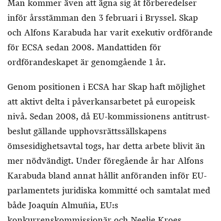
Man kommer även att ägna sig åt förberedelser
inför årsstämman den 3 februari i Bryssel. Skap
och Alfons Karabuda har varit exekutiv ordförande
för ECSA sedan 2008. Mandattiden för
ordförandeskapet är genomgående 1 år.
Genom positionen i ECSA har Skap haft möjlighet
att aktivt delta i påverkansarbetet på europeisk
nivå. Sedan 2008, då EU-kommissionens antitrust-
beslut gällande upphovsrättssällskapens
ömsesidighetsavtal togs, har detta arbete blivit än
mer nödvändigt. Under föregående år har Alfons
Karabuda bland annat hållit anföranden inför EU-
parlamentets juridiska kommitté och samtalat med
både Joaquín Almuñia, EU:s
konkurrenskommissionär och Neelie Kroes