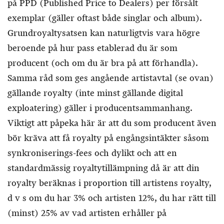
på PPD (Published Price to Dealers) per försålt
exemplar (gäller oftast både singlar och album).
Grundroyaltysatsen kan naturligtvis vara högre
beroende på hur pass etablerad du är som
producent (och om du är bra på att förhandla).
Samma råd som ges angående artistavtal (se ovan)
gällande royalty (inte minst gällande digital
exploatering) gäller i producentsammanhang.
Viktigt att påpeka här är att du som producent även
bör kräva att få royalty på engångsintäkter såsom
synkroniserings-fees och dylikt och att en
standardmässig royaltytillämpning då är att din
royalty beräknas i proportion till artistens royalty,
d v s om du har 3% och artisten 12%, du har rätt till
(minst) 25% av vad artisten erhåller på