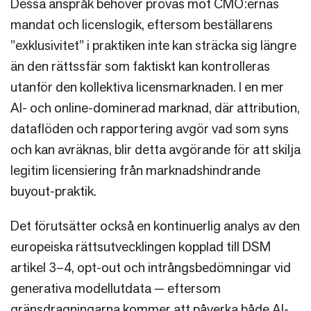
Dessa anspråk behöver prövas mot CMO:ernas
mandat och licenslogik, eftersom beställarens
”exklusivitet” i praktiken inte kan sträcka sig längre
än den rättssfär som faktiskt kan kontrolleras
utanför den kollektiva licensmarknaden. I en mer
AI- och online-dominerad marknad, där attribution,
dataflöden och rapportering avgör vad som syns
och kan avräknas, blir detta avgörande för att skilja
legitim licensiering från marknadshindrande
buyout-praktik.
Det förutsätter också en kontinuerlig analys av den
europeiska rättsutvecklingen kopplad till DSM
artikel 3–4, opt-out och intrångsbedömningar vid
generativa modellutdata — eftersom
gränsdragningarna kommer att påverka både AI-