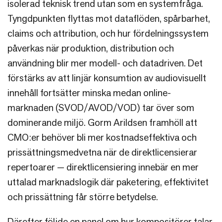
isolerad teknisk trend utan som en systemfråga.
Tyngdpunkten flyttas mot dataflöden, spårbarhet,
claims och attribution, och hur fördelningssystem
påverkas när produktion, distribution och
användning blir mer modell- och datadriven. Det
förstärks av att linjär konsumtion av audiovisuellt
innehåll fortsätter minska medan online-
marknaden (SVOD/AVOD/VOD) tar över som
dominerande miljö. Gorm Arildsen framhöll att
CMO:er behöver bli mer kostnadseffektiva och
prissättningsmedvetna när de direktlicensierar
repertoarer — direktlicensiering innebär en mer
uttalad marknadslogik där paketering, effektivitet
och prissättning får större betydelse.
Därefter följde en panel om hur kompositörer talar