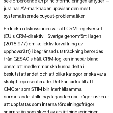
sektorberoende än principformuleringen antyder —
just när AV-marknaden uppvisar den mest
systematiserade buyout-problematiken.
En lucka i diskussionen var att CRM-regelverket
(EU:s CRM-direktiv, i Sverige genomfört i lagen
(2016:977) om kollektiv förvaltning av
upphovsrätt) i begränsad utsträckning berördes
från GESAC:s håll. CRM-logiken innebär bland
annat att medlemmar ska kunna delta i
beslutsfattandet och att olika kategorier ska vara
skäligt representerade. Det kan bidra till att
CMO:er som STIM blir återhållsamma i
normerande ställningstaganden när frågor riskerar
att uppfattas som interna fördelningsfrågor
snarare än som skydd av ersättningsprincipen.