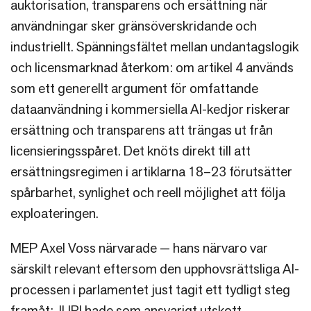
auktorisation, transparens och ersättning när
användningar sker gränsöverskridande och
industriellt. Spänningsfältet mellan undantagslogik
och licensmarknad återkom: om artikel 4 används
som ett generellt argument för omfattande
dataanvändning i kommersiella AI-kedjor riskerar
ersättning och transparens att trängas ut från
licensieringsspåret. Det knöts direkt till att
ersättningsregimen i artiklarna 18–23 förutsätter
spårbarhet, synlighet och reell möjlighet att följa
exploateringen.
MEP Axel Voss närvarade — hans närvaro var
särskilt relevant eftersom den upphovsrättsliga AI-
processen i parlamentet just tagit ett tydligt steg
framåt: JURI hade som ansvarigt utskott