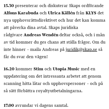
15.30
presenterar och diskuterar Skaps ordförande
Alfons Karabuda
och
Ulrica Källén
från
KLYS
det
nya upphovsrättsdirektivet och hur det kan komma
att påverka dina avtal. Skaps juridiska
rådgivare
Andreas Wendén
deltar också, och i mån
av tid kommer du ges chans att ställa frågor. Om du
inte hinner – maila Andreas på
juridik@skap.se
så
får du svar den vägen!
16.20
kommer
Stim
och
Utopia Music
med en
uppdatering om det intressanta arbetet att genom
scanning hitta låtar och upphovspersoner – och på
så sätt förbättra royaltyutbetalningarna.
17.00
avrundar vi dagens samtal.