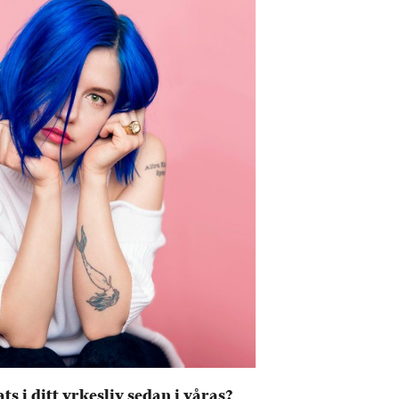
s i ditt yrkesliv sedan i våras?