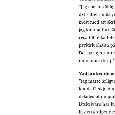
”Jag spelar väldi
det sättet i mitt 
mest med att skr
jag kunnat forts
resa till olika f
psykisk ohälsa på
Det har gjort att
minikonserter på k
Vad tänker du om
”Jag måste ärligt 
kunde få skjuta u
delades ut miljon
låtskrivare har ku
in extra stipend