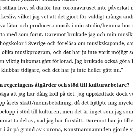
gt sällan live, så därför har coronaviruset inte påverkat
yrkesliv, vilket jag vet att det gjort för väldigt många and
iva låtar och producera musik i min studio/hemma hos 
ätta med som förut. Däremot brukade jag och min musi
olkhögskolor i Sverige och föreläsa om musikskapande, s
 olika musikprogram, och det har ju inte varit möjligt se
 en viktig inkomst gått förlorad. Jag brukade också göra
lubbar tidigare, och det har ju inte heller gått nu.”
 regeringens åtgärder och stöd till kulturarbetare?
säga att jag har dålig koll på det. Jag uppskattade dock 
pp årets skatt/momsbetalning, då det hjälpte mig mycket
belopp i stöd till kulturen, men det är inget som jag so
nnat ta del av, vad jag har förstått. Däremot har ju till
ier i år på grund av Corona, Konstnärsnämnden gjorde 