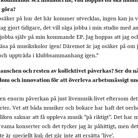
e kommande sex månaderna; vad hoppas du ska hända
 göra?
osäker på hur det här kommer utvecklas, ingen kan ju 
jag gjort tidigare, det vill säga jobba i min studio med a
t jobba själv på min kommande EP. Jag hoppas att jag o
läsa på musikskolor igen! Däremot är jag osäker på om
och uppträda i klubbsammanhang igen.”
ranschen och resten av kollektivet påverkas? Ser du 
om och innovation för att överleva arbetsmässigt un
?
t en enorm påverkan på just livemusik-livet eftersom det 
er. Vet att båda musiker och bokare har haft det oerhör
liken saknar att få uppleva musik ”på riktigt”. Det har 
reama konserter och det tycker jag är påhittigt, men det 
 är speciellt kul; det går inte att ersätta ’live’.