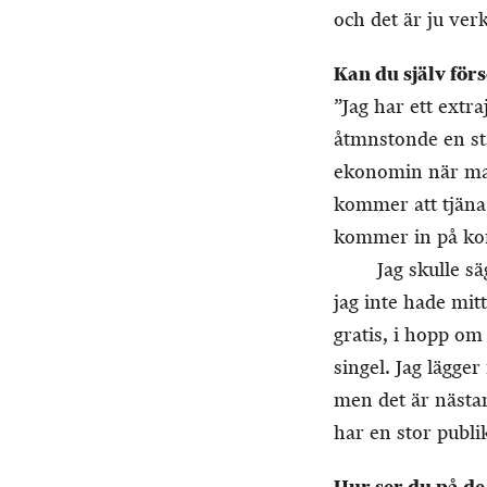
och det är ju verk
Kan du själv för
”Jag har ett extr
åtmnstonde en sta
ekonomin när man
kommer att tjäna 
kommer in på kont
Jag skulle s
jag inte hade mit
gratis, i hopp om
singel. Jag lägge
men det är nästan 
har en stor publi