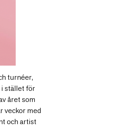
ch turnéer,
 stället för
av året som
par veckor med
t och artist