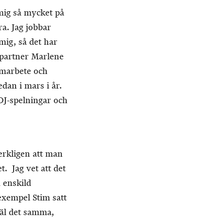
 mig så mycket på
ra. Jag jobbar
mig, så det har
kpartner Marlene
amarbete och
dan i mars i år.
 DJ-spelningar och
verkligen att man
. Jag vet att det
m enskild
 exempel Stim satt
väl det samma,