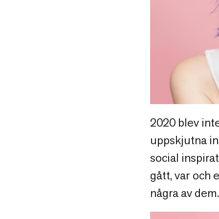
2020 blev int
uppskjutna ins
social inspir
gått, var och 
några av dem.