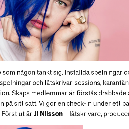
e som någon tänkt sig. Inställda spelningar o
pelningar och låtskrivar-sessions, karantän i
ation. Skaps medlemmar är förstås drabbade 
en på sitt sätt. Vi gör en check-in under ett 
 Först ut är
Ji Nilsson
– låtskrivare, producen