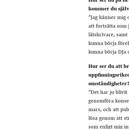
Hur ser du på d
kommer du själv
”Jag känner mig 
att fortsätta som 
låtskrivare, sam
kunna börja före
kunna börja DJa 
Hur ser du att b
uppfinningsriked
omständigheter
”Det har ju blivi
genomföra konsert
mars, och att pub
lösa genom att st
som enligt mig inte