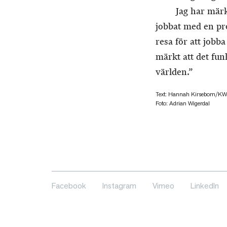
Jag har märk
jobbat med en pr
resa för att jobb
märkt att det funk
världen.”
Text: Hannah Kirsebom/K
Foto: Adrian Wigerdal
Facebook
Instagram
Vimeo
LinkedIn