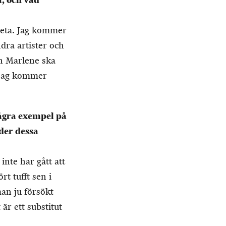
, och vad
veta. Jag kommer
ndra artister och
ch Marlene ska
 jag kommer
några exempel på
der dessa
inte har gått att
t tufft sen i
man ju försökt
är ett substitut