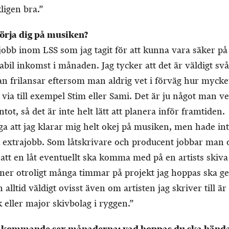
ligen bra.”
sörja dig på musiken?
ajobb inom LSS som jag tagit för att kunna vara säker på 
bil inkomst i månaden. Jag tycker att det är väldigt svår
 frilansar eftersom man aldrig vet i förväg hur myck
via till exempel Stim eller Sami. Det är ju något man ve
ot, så det är inte helt lätt att planera inför framtiden.
äga att jag klarar mig helt okej på musiken, men hade in
t extrajobb. Som låtskrivare och producent jobbar man 
 att en låt eventuellt ska komma med på en artists skiva 
r ner otroligt många timmar på projekt jag hoppas ska g
alltid väldigt ovisst även om artisten jag skriver till ä
k eller major skivbolag i ryggen.”