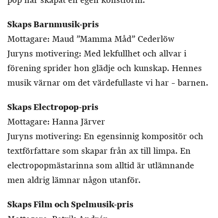
pop har skapat en egen konstform.
Skaps Barnmusik-pris
Mottagare: Maud ”Mamma Måd” Cederlöw
Juryns motivering: Med lekfullhet och allvar i
förening sprider hon glädje och kunskap. Hennes
musik värnar om det värdefullaste vi har – barnen.
Skaps Electropop-pris
Mottagare: Hanna Järver
Juryns motivering: En egensinnig kompositör och
textförfattare som skapar från ax till limpa. En
electropopmästarinna som alltid är utlämnande
men aldrig lämnar någon utanför.
Skaps Film och Spelmusik-pris