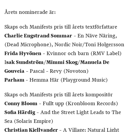
Årets nominerade är:
Skaps och Manifests pris till årets textförfattare
Charlie Engstrand Sommar
– En Näve Näring,
(Dead Microphone), Nordic Noir/Toni Holgersson
Frida Hyvönen
– Kvinnor och barn (RMV Label)
I
sak Sundström
/
Mimmi Skog
/
Manuela De
Gouveia
– Pascal – Revy (Novoton)
Parham
– Hemma Här (Playground Music)
Skaps och Manifests pris till årets kompositör
Conny Bloom
– Fullt upp (Kronbloom Records)
Sofia Härdig
– And the Street Light Leads to The
Sea (Solaris Empire)
Christian Kjellvander
– A Village: Natural Light