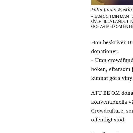
Foto: Jonas Westin
– JAG OCH MIN MAN H
ÖVER HELA LANDET. 
OCH ÄR MED OM EN H
Hon beskriver Dr
donationer.
– Utan crowdfundi
boken, eftersom j
kunnat göra vinyl
ATT BE OM donatio
konventionella vä
Crowdculture, so
offentligt stöd.