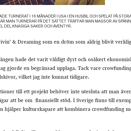
ADE TURNERAT I 16 MÅNADER I USA I EN HUSBIL OCH SPELAT PÅ STO
NÄR MAN TURNERAR PÅ DET SÄTTET TRÄFFAR MAN MASSOR AV SPÄ
EL DEL KNASIGA SAKER OCH ÄVENTYR.
ivin’ & Dreaming som en dröm som aldrig blivit verkli
ngen hade det varit väldigt dyrt och osäkert ekonomis
ag gjorde en begränsad upplaga. Tack vare crowfunding
skivor, vilket jag inte kunnat tidigare.
ner till ett projekt behöver inte utesluta att man även
gar att be om finansiellt stöd. I Sverige finns till exem
m hjälper kulturskapare att kombinera crowdfunding me