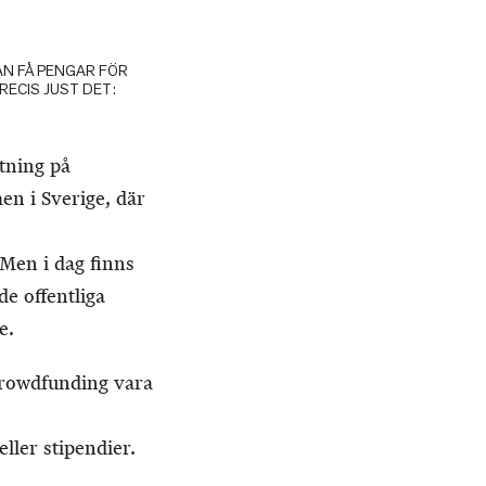
N FÅ PENGAR FÖR
RECIS JUST DET:
tning på
n i Sverige, där
 Men i dag finns
de offentliga
e.
crowdfunding vara
eller stipendier.