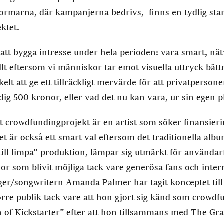
ttformarna, där kampanjerna bedrivs, finns en tydlig star
ektet.
l att bygga intresse under hela perioden: vara smart, nät
llt eftersom vi människor tar emot visuella uttryck bättre
kelt att ge ett tillräckligt mervärde för att privatperson
ge dig 500 kronor, eller vad det nu kan vara, ur sin egen p
t crowdfundingprojekt är en artist som söker finansier
et är också ett smart val eftersom det traditionella al
ill limpa”-produktion, lämpar sig utmärkt för användar
r som blivit möjliga tack vare generösa fans och intern
er/songwritern Amanda Palmer har tagit konceptet till 
örre publik tack vare att hon gjort sig känd som crowd
n of Kickstarter” efter att hon tillsammans med The Gr