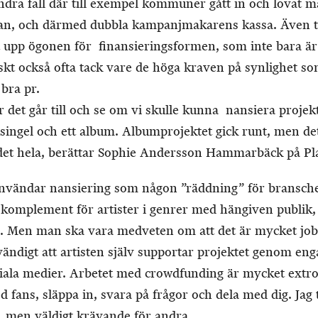
ndra fall där till exempel kommuner gått in och lovat 
, och därmed dubbla kampanjmakarens kassa. Även tr
t upp ögonen för finansieringsformen, som inte bara är ett
kt också ofta tack vare de höga kraven på synlighet som
 bra pr.
ur det går till och se om vi skulle kunna nansiera projekt.
singel och ett album. Albumprojektet gick runt, men de
det hela, berättar Sophie Andersson Hammarbäck på P
̈ndar nansiering som någon ”räddning” för branschen
ra komplement för artister i genrer med hängiven publik
. Men man ska vara medveten om att det är mycket job
dvändigt att artisten själv supportar projektet genom en
ciala medier. Arbetet med crowdfunding är mycket extro
ns, släppa in, svara på frågor och dela med dig. Jag tr
a, men väldigt krävande för andra.