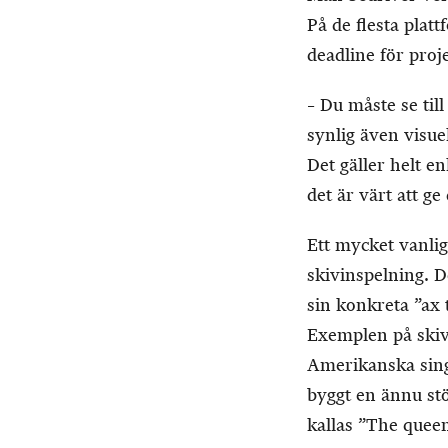
På de flesta pla
deadline för proj
– Du måste se til
synlig även visue
Det gäller helt en
det är värt att 
Ett mycket vanlig
skivinspelning. D
sin konkreta ”ax t
Exemplen på skivo
Amerikanska sing
byggt en ännu st
kallas ”The quee