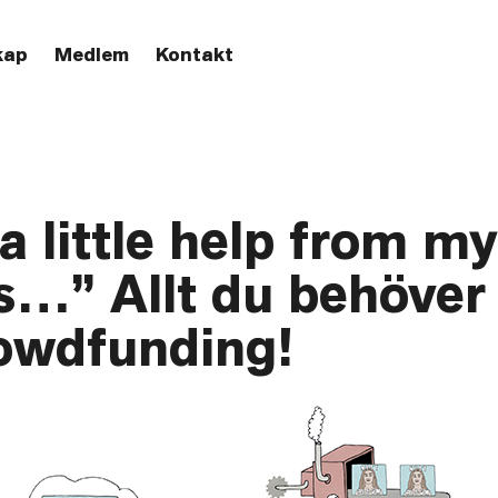
kap
Medlem
Kontakt
a little help from my
s…” Allt du behöver
owdfunding!