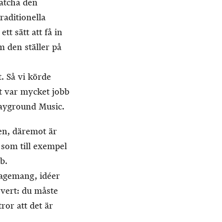
matcha den
aditionella
 sätt att få in
 den ställer på
 Så vi körde
t var mycket jobb
layground Music.
, däremot är
, som till exempel
b.
gagemang, idéer
vert: du måste
or att det är