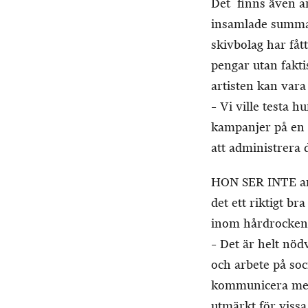
Det finns även a
insamlade summan
skivbolag har fåt
pengar utan faktis
artisten kan vara
– Vi ville testa h
kampanjer på en 
att administrera 
HON SER INTE anva
det ett riktigt b
inom hårdrocken
– Det är helt nö
och arbete på so
kommunicera med fa
utmärkt för viss