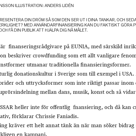
NSSON ILLUSTRATION: ANDERS LIDÉN
RESENTERA DIN DRÖM SÅ SOM DEN SER UT I DINA TANKAR, OCH SEDA
VERKLIGHET? MED ANVÄNDARFINANSIERING KAN DU FAKTISKT GÖRA P
CH FÅ DIN PUBLIK ATT HJÄLPA DIG NÅ MÅLET.
är finanseringsrådgivare på EUNIA, med särskild inrik
on beskriver crowdfunding som ett allt vanligare fenome
nstformer utmanar traditionella finansieringsformer.
turlig donationskultur i Sverige som till exempel i USA.
brider och uttrycksformer som inte riktigt passar inom 
uprörsindelning mellan dans, musik, konst och så vidar
R heller inte för offentlig fnansiering, och då kan 
nativ, förklarar Chrissie Faniadis.
 kräver ett helt annat tänk än när man söker bidrag 
kligen en kampanj.