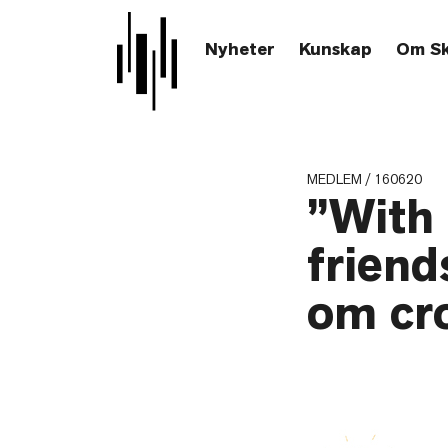
Nyheter
Kunskap
Om S
MEDLEM / 160620
”With 
friend
om cr