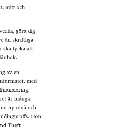
t, mitt och
verka, göra dig
 än skriftliga.
er ska tycka att
lånbok.
ing av en
bumformatet, med
finansiering.
et är många.
en ny nivå och
fundingproffs. Hon
and Theft