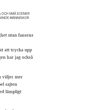
RA OCH SMÅ SCENER
NNANDE MÄNNISKOR
ghet utan fansens
kt att trycka upp
en har jag också
 väljer mer
pel sajten
d lämpligt