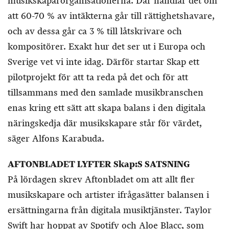
musikskaparorganisationerna. Där handlar det om
att 60-70 % av intäkterna går till rättighetshavare,
och av dessa går ca 3 % till låtskrivare och
kompositörer. Exakt hur det ser ut i Europa och
Sverige vet vi inte idag. Därför startar Skap ett
pilotprojekt för att ta reda på det och för att
tillsammans med den samlade musikbranschen
enas kring ett sätt att skapa balans i den digitala
näringskedja där musikskapare står för värdet,
säger Alfons Karabuda.
AFTONBLADET LYFTER Skap:S SATSNING
På lördagen skrev Aftonbladet om att allt fler
musikskapare och artister ifrågasätter balansen i
ersättningarna från digitala musiktjänster. Taylor
Swift har hoppat av Spotify och Aloe Blacc, som