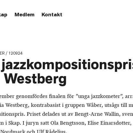
kap
Medlem
Kontakt
ER / 120924
jazzkompositionspris
a Westberg
ember genomfördes finalen för ”unga jazzkometer”, ar
sia Westberg, kontrabasist i gruppen Wåber, utsågs till 
tionspris. Priset delades ut av Bengt–Arne Wallin, sve
 i Skap. I juryn satt Ola Bengtsson, Elise Einarsdotte
 Nordmark och Ulf Rådelius.