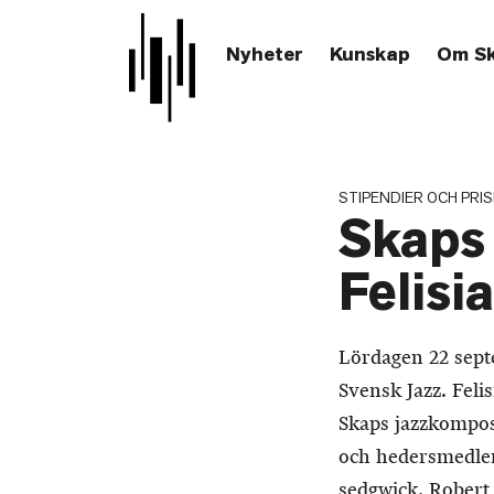
Nyheter
Kunskap
Om S
STIPENDIER OCH PRIS
Skaps 
Felisi
Lördagen 22 sept
Svensk Jazz. Feli
Skaps jazzkomposi
och hedersmedlem
sedgwick, Robert