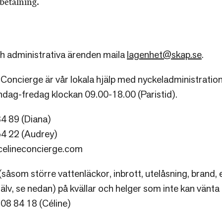
rbetalning.
h administrativa ärenden maila
lagenhet@skap.se
.
Concierge är vår lokala hjälp med nyckeladministration, 
dag-fredag klockan 09.00-18.00 (Paristid).
4 89 (Diana)
54 22 (Audrey)
celineconcierge.com
(såsom större vattenläckor, inbrott, utelåsning, brand, e
älv, se nedan) på kvällar och helger som inte kan vänta t
 08 84 18 (Céline)