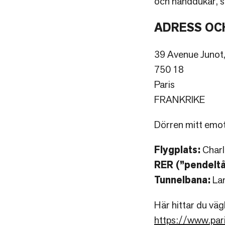
och handdukar, st
ADRESS OC
39 Avenue Junot,
750 18
Paris
FRANKRIKE
Dörren mitt emot
Flygplats:
Charle
RER (”pendeltå
Tunnelbana:
Lam
Här hittar du väg
https://www.pari