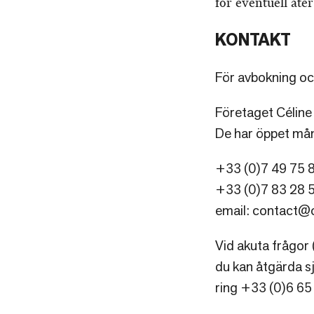
för eventuell åte
KONTAKT
För avbokning oc
Företaget Céline 
De har öppet mån
+33 (0)7 49 75 8
+33 (0)7 83 28 
email: contact@
Vid akuta frågor 
du kan åtgärda sj
ring +33 (0)6 65