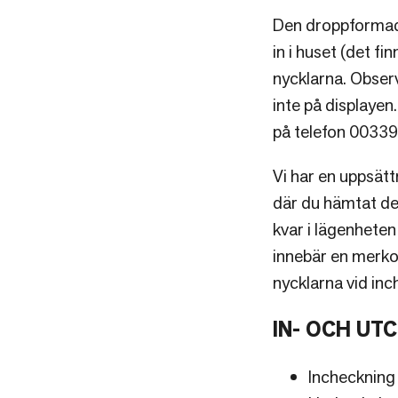
Den droppformade 
in i huset (det f
nycklarna. Observ
inte på displayen
på telefon 0033
Vi har en uppsät
där du hämtat de
kvar i lägenhete
innebär en merko
nycklarna vid inc
IN- OCH UT
Incheckning 