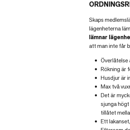
ORDNINGSR
Skaps medlemsläg
lägenheterna läm
lämnar lägenhe
att man inte får 
Överlåtelse 
Rökning är 
Husdjur är in
Max två vux
Det är mycke
sjunga högt
tillåtet mel
Ett lakanset