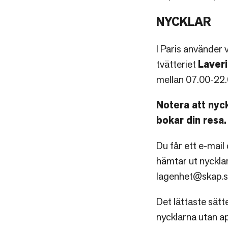
NYCKLAR
I Paris använder
tvätteriet
Laver
mellan 07.00-22.
Notera att nyc
bokar din resa.
Du får ett e-mail
hämtar ut nycklar
lagenhet@skap.
Det lättaste sätt
nycklarna utan ap