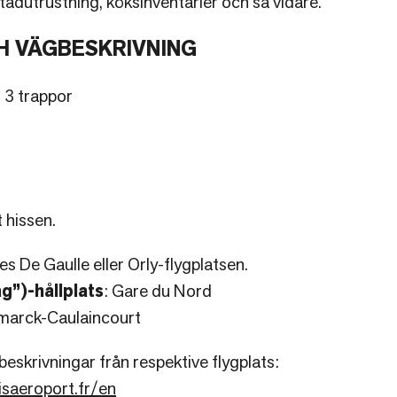
ädutrustning, köksinventarier och så vidare.
H VÄGBESKRIVNING
 3 trappor
 hissen.
s De Gaulle eller Orly-flygplatsen.
g”)-hållplats
: Gare du Nord
arck-Caulaincourt
beskrivningar från respektive flygplats:
saeroport.fr/en