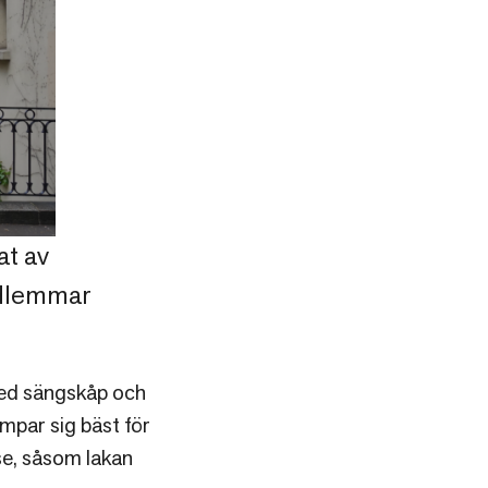
at av
edlemmar
med sängskåp och
mpar sig bäst för
se, såsom lakan