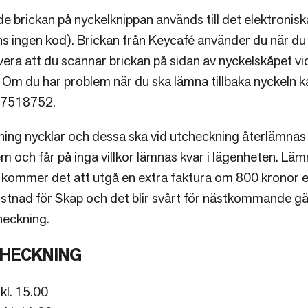
brickan på nyckelknippan används till det elektroniska 
inns ingen kod). Brickan från Keycafé använder du när du
era att du scannar brickan på sidan av nyckelskåpet vi
. Om du har problem när du ska lämna tillbaka nyckeln 
97518752.
tning nycklar och dessa ska vid utcheckning återlämnas
m och får på inga villkor lämnas kvar i lägenheten. Lä
n kommer det att utgå en extra faktura om 800 kronor 
stnad för Skap och det blir svårt för nästkommande gä
heckning.
CHECKNING
kl. 15.00