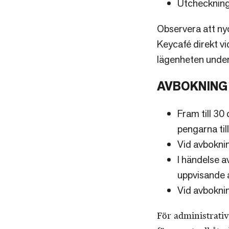
Utcheckning
Observera att ny
Keycafé direkt vi
lägenheten under
AVBOKNING
Fram till 30
pengarna til
Vid avboknin
I händelse a
uppvisande a
Vid avboknin
För administrati