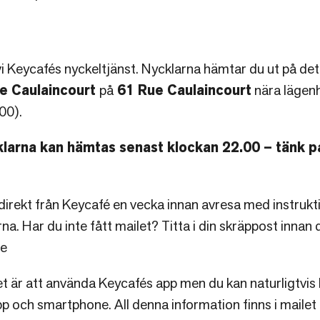
 vi Keycafés nyckeltjänst. Nycklarna hämtar du ut på 
ie Caulaincourt
på
61 Rue Caulaincourt
nära lägen
00).
klarna kan hämtas senast klockan 22.00 – tänk p
 direkt från Keycafé en vecka innan avresa med instrukt
na. Har du inte fått mailet? Titta i din skräppost innan 
se
et är att använda Keycafés app men du kan naturligtvis
p och smartphone. All denna information finns i mailet