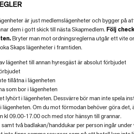
EGLER
enheter är just medlemslägenheter och bygger på att 
nar dem i gott skick till nästa Skapmedlem.
Följ check
ten.
Bryter man mot ordningsreglerna utgår ett vite 
boka Skaps lägenheter i framtiden.
av lägenhet till annan hyresgäst är absolut förbjudet
förbjudet
te tillåtna i lägenheten
na som bor i lägenheten
t lyhört i lägenheten. Dessvärre bör man inte spela ins
 i lägenheten. Om du mot förmodan behöver göra det, 
lan kl 09.00-17.00 och med stor hänsyn till grannar.
, samt två badlakan/handdukar per person ingår under v