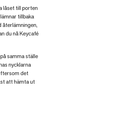
låset till porten
 lämnar tillbaka
d återlämningen,
kan du nå Keycafé
 på samma ställe
mnas nycklarna
eftersom det
st att hämta ut