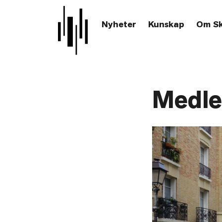
Nyheter
Kunskap
Om S
Medle