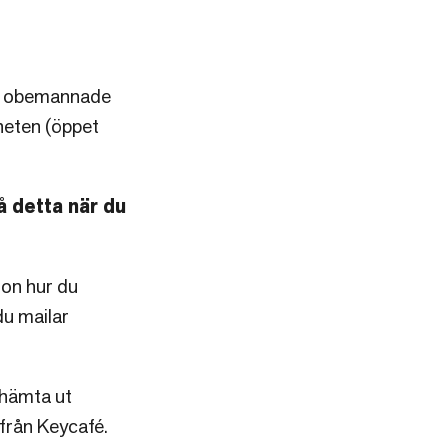
det obemannade
heten (öppet
å detta när du
ion hur du
du mailar
 hämta ut
 från Keycafé.