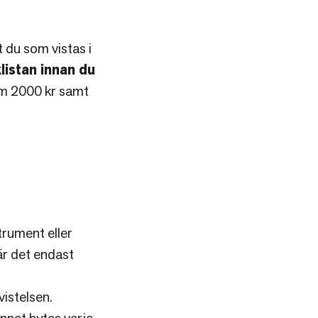
du som vistas i
listan innan du
om 2000 kr samt
trument eller
är det endast
istelsen.