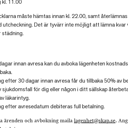
 kl. 11.00
cklarna måste hämtas innan kl. 22.00, samt återlämn
d utcheckning. Det är tyvärr inte möjligt att lämna kvar 
 städning.
 dagar innan avresa kan du avboka lägenheten kostnadsf
lbaka.
g efter 30 dagar innan avresa får du tillbaka 50% av b
v sjukdomsfall för dig eller någon i ditt sällskap återbe
v läkarintyg.
g efter avresedatum debiteras full betalning.
va ärenden och avbokning maila
lagenhet@skap.se
. Ang