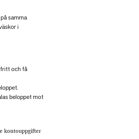
as på samma
väskor i
ritt och få
eloppet.
talas beloppet mot
e kontouppgifter