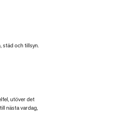
städ och tillsyn.
lfel, utöver det
ill nästa vardag,