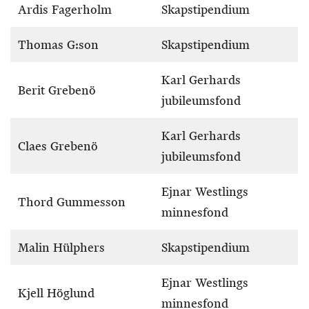
Ardis Fagerholm
Skapstipendium
Thomas G:son
Skapstipendium
Karl Gerhards
Berit Grebenö
jubileumsfond
Karl Gerhards
Claes Grebenö
jubileumsfond
Ejnar Westlings
Thord Gummesson
minnesfond
Malin Hülphers
Skapstipendium
Ejnar Westlings
Kjell Höglund
minnesfond