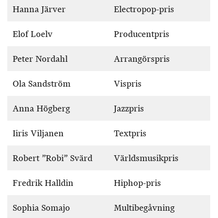
Hanna Järver
Electropop-pris
Elof Loelv
Producentpris
Peter Nordahl
Arrangörspris
Ola Sandström
Vispris
Anna Högberg
Jazzpris
Iiris Viljanen
Textpris
Robert ”Robi” Svärd
Världsmusikpris
Fredrik Halldin
Hiphop-pris
Sophia Somajo
Multibegåvning