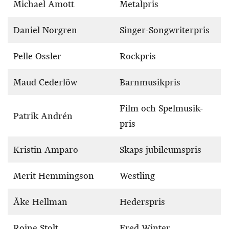
Michael Amott
Metalpris
Daniel Norgren
Singer-Songwriterpris
Pelle Ossler
Rockpris
Maud Cederlöw
Barnmusikpris
Film och Spelmusik-
Patrik Andrén
pris
Kristin Amparo
Skaps jubileumspris
Merit Hemmingson
Westling
Åke Hellman
Hederspris
Roine Stolt
Fred Winter