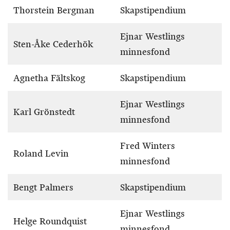
Thorstein Bergman
Skapstipendium
Ejnar Westlings
Sten-Åke Cederhök
minnesfond
Agnetha Fältskog
Skapstipendium
Ejnar Westlings
Karl Grönstedt
minnesfond
Fred Winters
Roland Levin
minnesfond
Bengt Palmers
Skapstipendium
Ejnar Westlings
Helge Roundquist
minnesfond