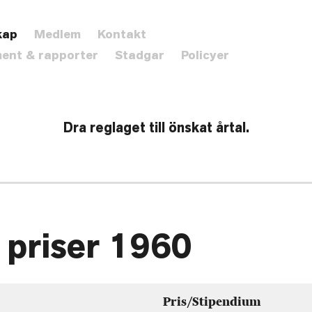
kap
Medlem
Kontakt
ent & rapporter
Stadgar
Policyer
Dra reglaget till önskat årtal.
 priser 1960
Pris/Stipendium