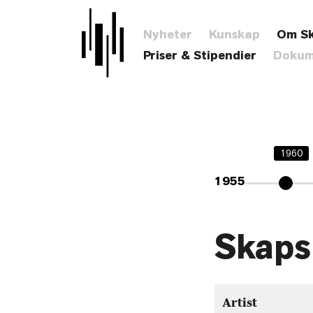
Nyheter
Kunskap
Om S
Priser & Stipendier
Dokum
1960
1955
Skaps
Artist